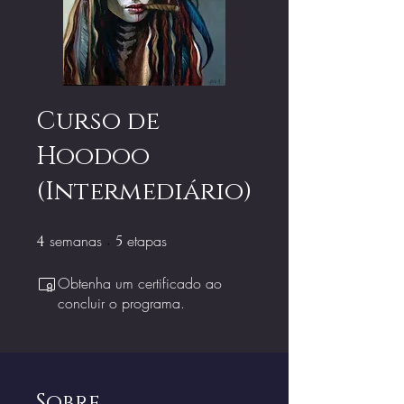
Curso de
Hoodoo
(Intermediário)
semanas
4 semanas
etapas
5 etapas
4
5
Obtenha um certificado ao
concluir o programa.
Sobre