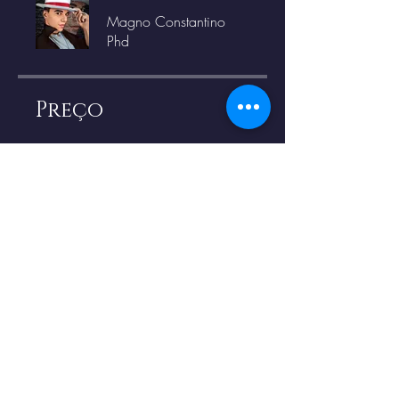
Magno Constantino
Phd
Preço
R$ 323,00
Compartilhar
Enviar solicitação