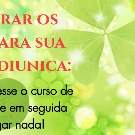
trar os
ara sua
diunica:
esse o curso de
 e em seguida
ar nada!