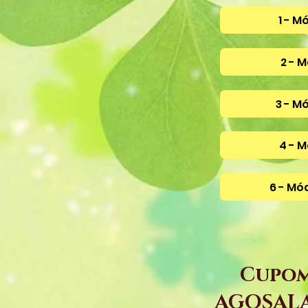
1 - M
2 - 
3 - M
4 - M
6 - Mó
Cupom
AGOSALA