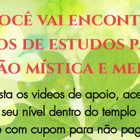
ocê vai encon
s de estudos p
o mística e me
sta os videos de apoio, ac
seu nível dentro do templo
e com cupom para não pag