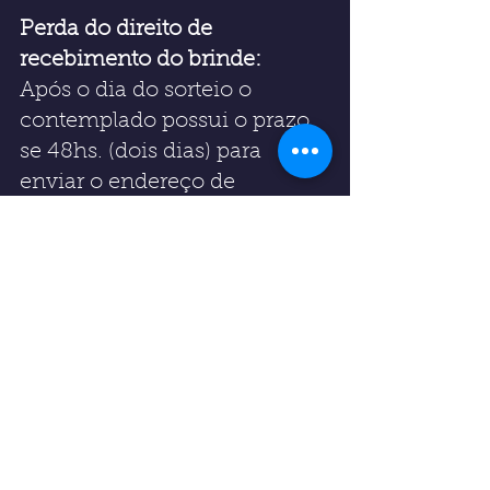
Perda do direito de 
recebimento do brinde:
Após o dia do sorteio o 
contemplado possui o prazo 
se 48hs. (dois dias) para 
enviar o endereço de 
correspondência: +55 61 
98100 43 78
Exemplo: 
Nome completo
Endereço: Rua:    Av.: 
Quadra:  Box:
                Numero:   Lote: 
Casa: Apt:
                Cidade:
                Estado: 