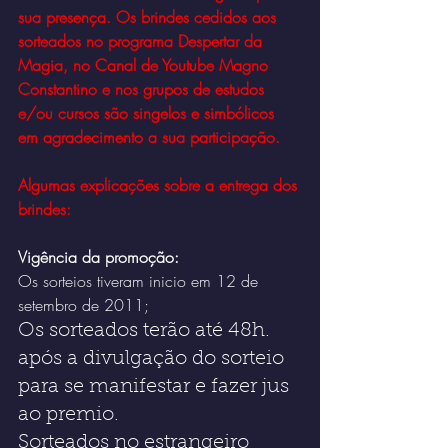
sua presença. Os brindes cedidos aos 
sorteados no programa Despertar da 
Magia, no Canal de Youtube Magno 
Constantino e nos grupos de estudos 
e/ou cursos são singelos e simbólicos 
em agradecimento a sua participação. 
Algumas explicações sobre a entrega dos 
brindes:
Vigência da promoção:
Os sorteios tiveram inicio em 12 de 
setembro de 2011;
Os sorteados terão até 48h. 
após a divulgação do sorteio 
para se manifestar e fazer jus 
ao premio.
Sorteados no estrangeiro 