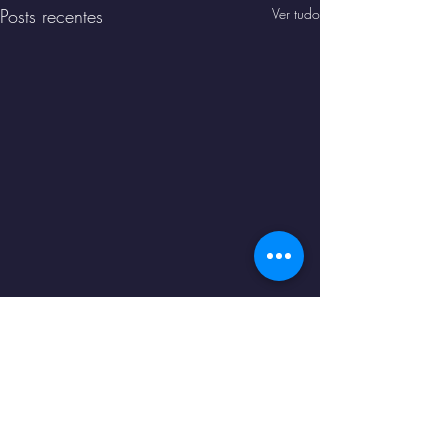
Posts recentes
Ver tudo
Aduras ty orixás
por Magno
Constantino PhD
📖 Adurás ty Orixás por Magno
Comentários