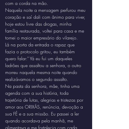
com a corda na mão.
Naquela noite a mensagem perfurou meu 
coração e saí dali com ânimo para viver, 
hoje estou livre das drogas, minha 
família restaurada, voltei para casa e me 
tornei o maior empresário do vilarejo.
Lá na porta da entrada o rapaz que 
fazia o protocolo gritou, eu também 
quero falar:" Yá eu fui um daqueles 
ladrões que assaltou a senhora, o outro 
morreu naquela mesma noite quando 
realizávamos o segundo assalto.
Na pasta da senhora, mãe, tinha uma 
agenda com a sua história, toda 
trajetória de lutas, alegrias e tristezas por 
amor aos ORIXÁS, renúncia, devoção a 
sua FÉ e a sua missão. Eu passei a ler 
quando acordava pela manhã, me 
alimentava e me fortalecia com cada 