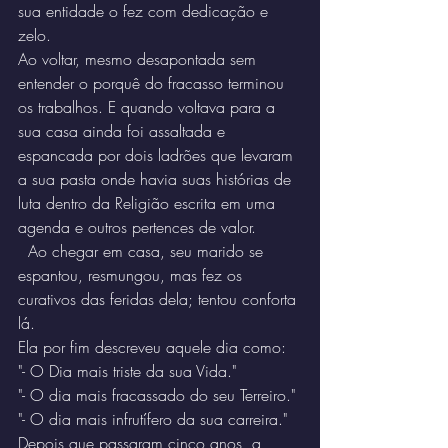
sua entidade o fez com dedicação e 
zelo.
Ao voltar, mesmo desapontada sem 
entender o porquê do fracasso terminou
os trabalhos. E quando voltava para a 
sua casa ainda foi assaltada e 
espancada por dois ladrões que levaram 
a sua pasta onde havia suas histórias de 
luta dentro da Religião escrita em uma 
agenda e outros pertences de valor.
  Ao chegar em casa, seu marido se 
espantou, resmungou, mas fez os 
curativos das feridas dela; tentou conforta 
lá.
Ela por fim descreveu aquele dia como:
"- O Dia mais triste da sua Vida."
"- O dia mais fracassado do seu Terreiro."
"- O dia mais infrutífero da sua carreira."
Depois que passaram cinco anos, a 