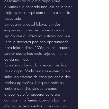
desistimos do divórcio depois que 
ouvimos sua entidade naquela noite falar. 
Hoje estamos aqui com o lar e a família 
restaurada.
Em quanto o casal falava, um dos 
empresários mais bem sucedidos da 
região que ajudava no sustento daquele 
Terreiro acenava pedindo oportunidade 
para falar e disse: "-Mãe, eu sou aquele 
senhor que entrou meio sujo com uma 
corda na mão.
Eu estava a beira da falência, perdido 
nas drogas. Minha esposa e meus filhos 
tinha ido embora de casa por conta das 
minhas agressões. Naquela noite eu 
tentei o suicídio, só que a corda 
arrebentou e fui procurar outra pra 
comprar, vi o Terreiro aberto, algo me 
chamou e decidi entrar... mesmo sujo 