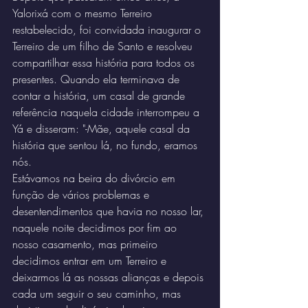
Yalorixá com o mesmo Terreiro 
restabelecido, foi convidada inaugurar o 
Terreiro de um filho de Santo e resolveu 
compartilhar essa história para todos os 
presentes. Quando ela terminava de 
contar a história, um casal de grande 
referência naquela cidade interrompeu a 
Yá e disseram: "-Mãe, aquele casal da 
história que sentou lá, no fundo, eramos 
nós.
Estávamos na beira do divórcio em 
função de vários problemas e 
desentendimentos que havia no nosso lar, 
naquele noite decidimos por fim ao 
nosso casamento, mas primeiro 
decidimos entrar em um Terreiro e 
deixarmos lá as nossas alianças e depois 
cada um seguir o seu caminho, mas 