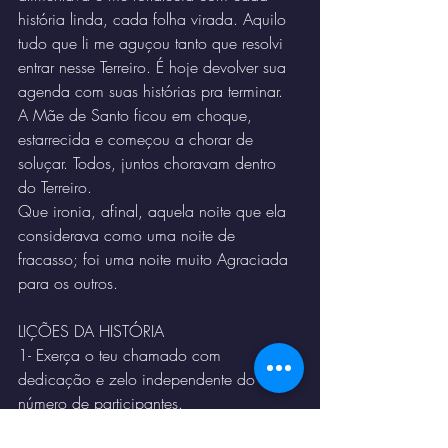
história linda, cada folha virada. Aquilo 
tudo que li me aguçou tanto que resolvi 
entrar nesse Terreiro. É hoje devolver sua 
agenda com suas histórias pra terminar.
A Mãe de Santo ficou em choque, 
estarrecida e começou a chorar de 
soluçar. Todos, juntos choravam dentro 
do Terreiro.
Que ironia, afinal, aquela noite que ela 
considerava como uma noite de 
fracasso; foi uma noite muito Agraciada 
para os outros.
LIÇÕES DA HISTÓRIA
1- Exerça o teu chamado com 
dedicação e zelo independente do 
número de participantes.
2- Dê o seu melhor todos os dias, pois 