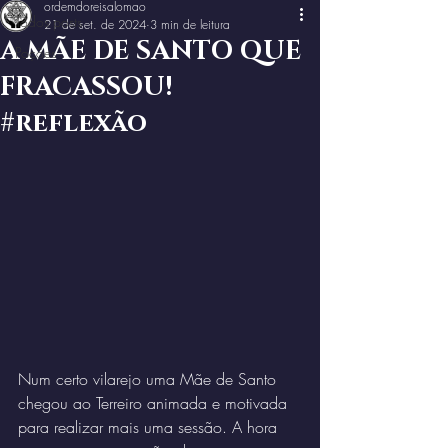
ordemdoreisalomao
Todos posts
21 de set. de 2024
3 min de leitura
A MÃE DE SANTO QUE
Poções
FRACASSOU!
#reflexão
Num certo vilarejo uma Mãe de Santo 
chegou ao Terreiro animada e motivada 
para realizar mais uma sessão. A hora 