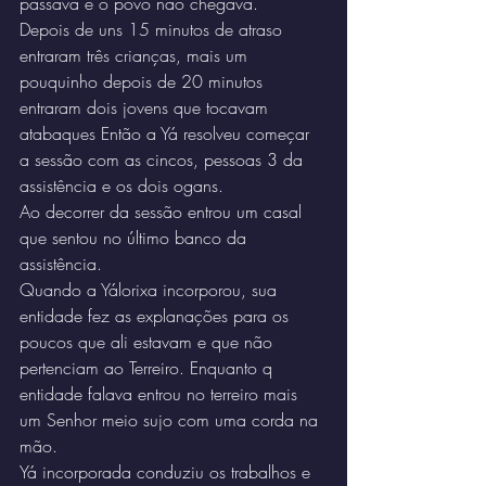
passava e o povo não chegava.
Depois de uns 15 minutos de atraso 
entraram três crianças, mais um 
pouquinho depois de 20 minutos 
entraram dois jovens que tocavam 
atabaques Então a Yá resolveu começar 
a sessão com as cincos, pessoas 3 da 
assistência e os dois ogans.
Ao decorrer da sessão entrou um casal 
que sentou no último banco da 
assistência.
Quando a Yálorixa incorporou, sua 
entidade fez as explanações para os 
poucos que ali estavam e que não 
pertenciam ao Terreiro. Enquanto q 
entidade falava entrou no terreiro mais 
um Senhor meio sujo com uma corda na 
mão.
Yá incorporada conduziu os trabalhos e 