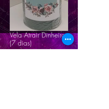
Vela Atrair Dinheiro
(7 dias)
Prezzo
26,00 BRL
Quantità
*
Aggiungi al carrello