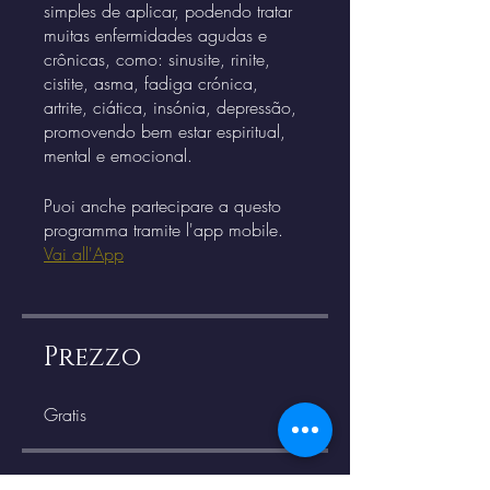
simples de aplicar, podendo tratar
muitas enfermidades agudas e
crônicas, como: sinusite, rinite,
cistite, asma, fadiga crónica,
artrite, ciática, insónia, depressão,
promovendo bem estar espiritual,
Puoi anche partecipare a questo
programma tramite l'app mobile.
Vai all'App
Prezzo
Gratis