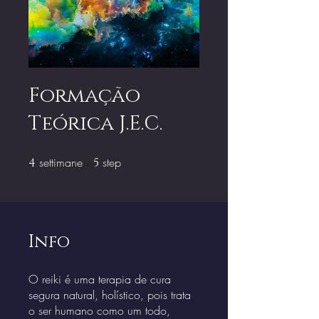
Formação
Teórica J.E.C.
settimane
4 settimane
step
5 step
4
5
Info
O reiki é uma terapia de cura
segura natural, holístico, pois trata
o ser humano como um todo,