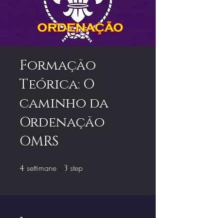
Formação
Teórica: O
caminho da
Ordenação
OMRS
settimane
4 settimane
step
3 step
4
3