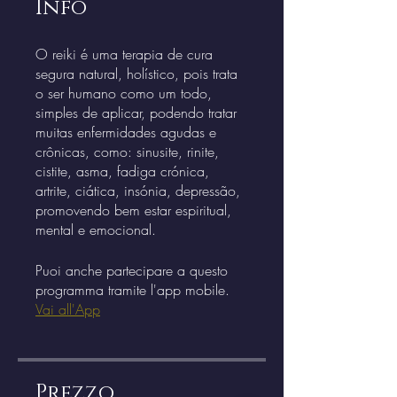
Info
O reiki é uma terapia de cura
segura natural, holístico, pois trata
o ser humano como um todo,
simples de aplicar, podendo tratar
muitas enfermidades agudas e
crônicas, como: sinusite, rinite,
cistite, asma, fadiga crónica,
artrite, ciática, insónia, depressão,
promovendo bem estar espiritual,
Puoi anche partecipare a questo
programma tramite l'app mobile.
Vai all'App
Prezzo