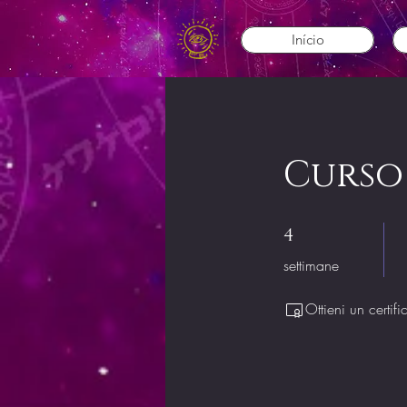
Início
Curso
4 settimane
4
settimane
Ottieni un certi