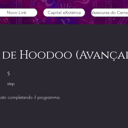
Novo Link
Capital eXotérica
Vassouras do Cerr
 de Hoodoo (Avança
5 step
5
step
ficato completando il programma.