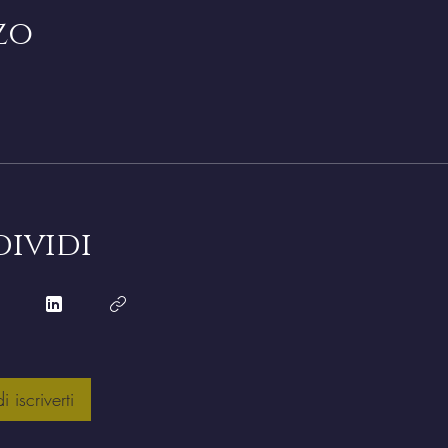
zo
ividi
i iscriverti