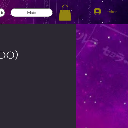
Entrar
ado
Mais
do)