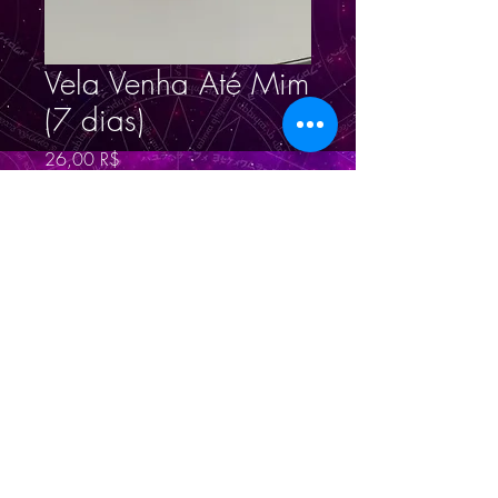
Vela Venha Até Mim
(7 dias)
Prix
26,00 R$
Quantité
*
Ajouter au panier
© 2023 por
Magno
Constantino
.