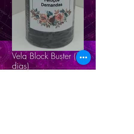
Vela Block Buster (7
dias)
Prix
26,00 R$
Quantité
*
Ajouter au panier