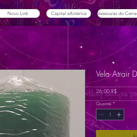
Novo Link
Capital eXotérica
Vassouras do Cerr
Vela Atrair D
Prix
26,00 R$
Quantité
*
Aj