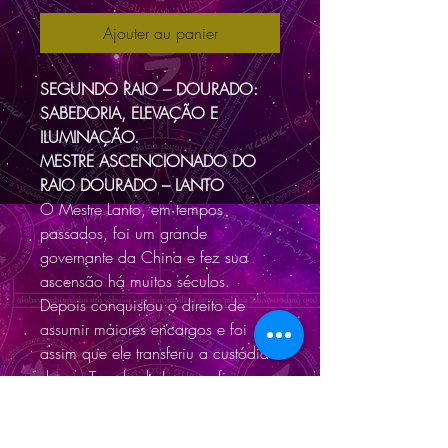
Ajouter au panier
SEGUNDO RAIO – DOURADO:
SABEDORIA, ELEVAÇÃO E
ILUMINAÇÃO.
MESTRE ASCENCIONADO DO
RAIO DOURADO – LANTO
O Mestre Lanto, em tempos
passados, foi um grande
governante da China e fez sua
ascensão há muitos séculos.
Depois conquistou o direito de
assumir maiores encargos e foi
assim que ele transferiu a custódia
de seu Templo de Luz que fica na
China, ao sul da grande muralha
perto de Lanchow, ao seu discípulo