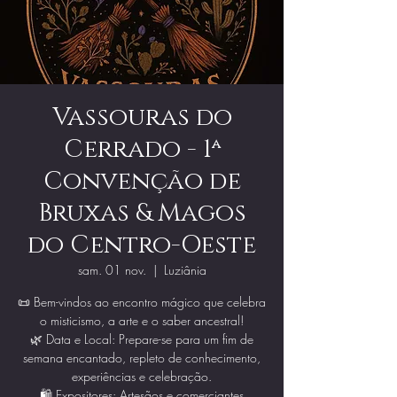
Vassouras do
Cerrado - 1ª
Convenção de
Bruxas & Magos
do Centro-Oeste
sam. 01 nov.
  |  
Luziânia
📜 Bem-vindos ao encontro mágico que celebra
o misticismo, a arte e o saber ancestral!
🌿 Data e Local: Prepare-se para um fim de
semana encantado, repleto de conhecimento,
experiências e celebração.
🛍️ Expositores: Artesãos e comerciantes