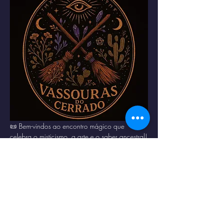
📜 Bem-vindos ao encontro mágico que 
celebra o misticismo, a arte e o saber ancestral!
🌿 Data e Local: Prepare-se para um fim de 
semana encantado, repleto de conhecimento, 
experiências e celebração.
🛍️ Expositores: Artesãos e comerciantes 
trazendo produtos mágicos e esotéricos 
únicos! Descubra desde cristais e ervas até 
vestuário e acessórios ritualísticos.
✨ Vivências e Terapias: Mergulhe em terapias 