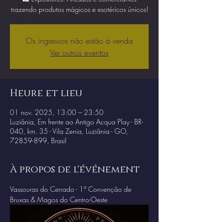
trazendo produtos mágicos e esotéricos únicos!
Os ingressos não estão à venda
Ver outros eventos
Heure et lieu
01 nov. 2025, 13:00 – 23:50
Luziânia, Em frente ao Antigo Acqua Play - BR-
040, km. 35 - Vila Zenia, Luziânia - GO,
72859-899, Brasil
À propos de l'événement
Vassouras do Cerrado - 1ª Convenção de 
Bruxas & Magos do Centro-Oeste