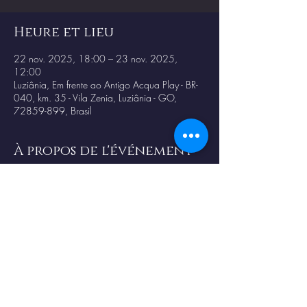
Heure et lieu
22 nov. 2025, 18:00 – 23 nov. 2025,
12:00
Luziânia, Em frente ao Antigo Acqua Play - BR-
040, km. 35 - Vila Zenia, Luziânia - GO,
72859-899, Brasil
À propos de l'événement
Trabalho de Exp. da Consciencia - Mestre 
Ronny K.
Partager cet événement