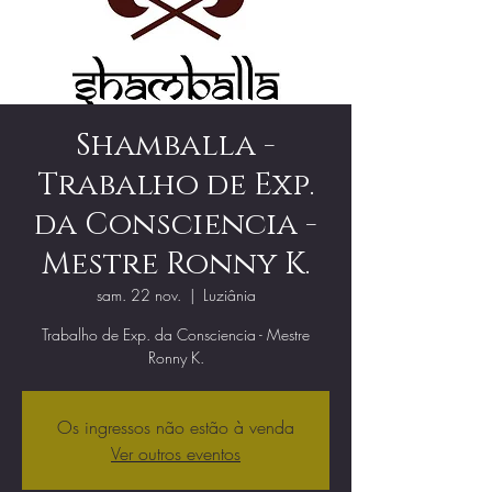
Shamballa -
Trabalho de Exp.
da Consciencia -
Mestre Ronny K.
sam. 22 nov.
  |  
Luziânia
Trabalho de Exp. da Consciencia - Mestre
Ronny K.
Os ingressos não estão à venda
Ver outros eventos