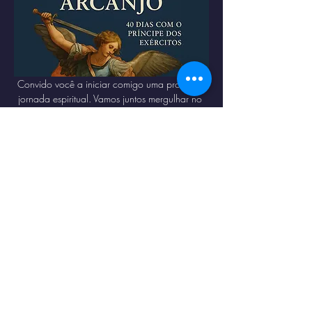
Convido você a iniciar comigo uma profunda 
jornada espiritual. Vamos juntos mergulhar no 
mistério dos santos anjos — seres celestiais 
que, sob o comando de São Miguel Arcanjo, 
combatem o mal e iluminam o caminho dos 
que buscam a verdade.
A partir do dia 
15 de agosto
, sempre às 
22h
, 
estarei ao vivo no no 
YouTube
, rezando com 
você os 40 dias da Quaresma de São Miguel.
Prepare seu coração. Que os anjos do Senhor 
caminhem ao seu lado e que São Miguel te 
proteja em cada passo dessa missão.
https://www.youtube.com/@MagnoConstanti
no