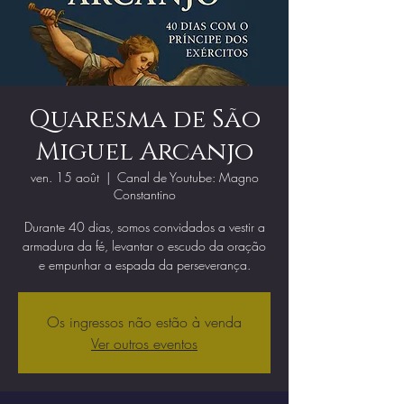
Quaresma de São
Miguel Arcanjo
ven. 15 août
  |  
Canal de Youtube: Magno
Constantino
Durante 40 dias, somos convidados a vestir a
armadura da fé, levantar o escudo da oração
e empunhar a espada da perseverança.
Os ingressos não estão à venda
Ver outros eventos