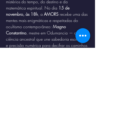
mistérios do tempo, do destino e da 
matemática espiritual. No dia 
15 de 
novembro, às 18h
, a 
AMORS
 recebe uma das 
mentes mais enigmáticas e respeitadas do 
ocultismo contemporâneo: 
Magno 
Constantino
, mestre em Odumancia — a 
ciência ancestral que une sabedoria esotérica 
e precisão numérica para decifrar os caminhos 
da alma.
🔮 
O que você vai descobrir:
Como os números revelam padrões 
ocultos em sua trajetória de vida
Técnicas para interpretar sinais e ciclos 
pessoais
A conexão entre Odumancia, astrologia e 
magia cerimonial
Afficher plus