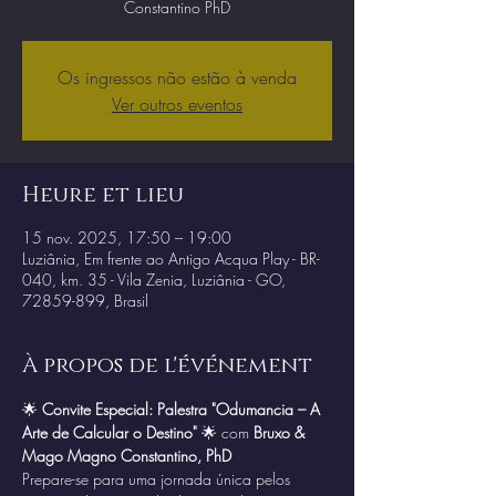
Constantino PhD
Os ingressos não estão à venda
Ver outros eventos
Heure et lieu
15 nov. 2025, 17:50 – 19:00
Luziânia, Em frente ao Antigo Acqua Play - BR-
040, km. 35 - Vila Zenia, Luziânia - GO,
72859-899, Brasil
À propos de l'événement
🌟 
Convite Especial: Palestra "Odumancia – A 
Arte de Calcular o Destino"
 🌟 com 
Bruxo & 
Mago Magno Constantino, PhD
Prepare-se para uma jornada única pelos 