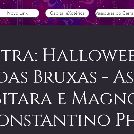
Novo Link
Capital eXotérica
Vassouras do Cerr
stra: Hallowee
as Bruxas - A
Sitara e Magn
onstantino P