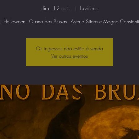
dim. 12 oct.
  |  
Luziânia
a: Halloween - O ano das Bruxas - Asteria Sitara e Magno Constan
Os ingressos não estão à venda
Ver outros eventos