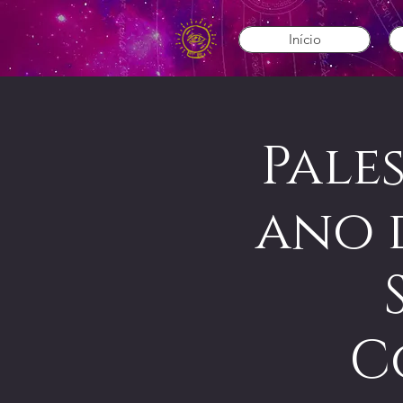
Início
Pale
ano d
C