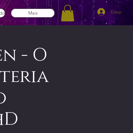
Entrar
ado
Mais
n - O
steria
o
hD