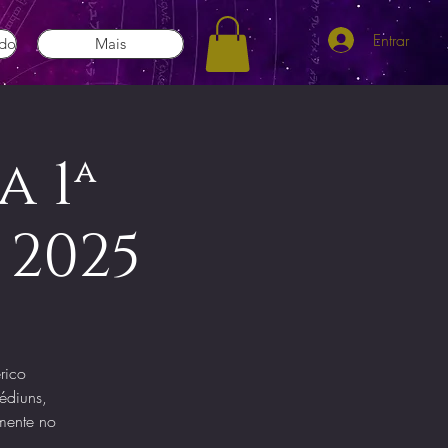
Entrar
ado
Mais
 1ª
 2025
rico
médiuns,
amente no