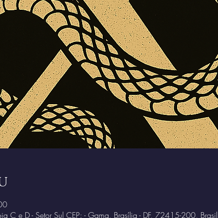
u
00
ja C e D - Setor Sul CEP: - Gama, Brasília - DF, 72415-200, Brasil