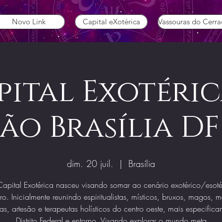
Novo Link
Capital eXotérica
Vassouras do Cerr
pital Exotérica
ão Brasília DF
dim. 20 juil.
  |  
Brasília
apital Exotérica nasceu visando somar ao cenário exotérico/esoté
iro. Inicialmente reunindo espiritualistas, místicos, bruxos, magos, 
tas, artesão e terapeutas holísticos do centro oeste, mais especific
Distrito Federal e entorno. Visando explorar o mundo meta