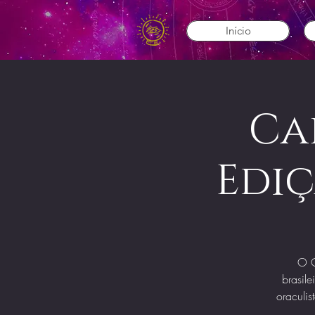
Início
Ca
Ediç
O C
brasile
oraculis