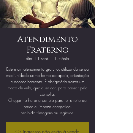
Atendimento
Fraterno
dim. 11 sept.
  |  
Luziânia
Este é um atendimento gratuito, utilizando se da
mediunidade como forma de apoio, orientação
e aconselhamento. É obrigatório trazer um
maço de vela, qualquer cor, para passar pela
consulta.
Chegar no horario correto para ter direito ao
passe e limpeza energetica.
proibido filmagens ou registros.
Os ingressos não estão à venda