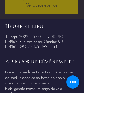
Ver outros eventos
Heure et lieu
11 sept. 2022, 15:00 – 19:00 UTC−3
Luziânia, Rua sem nome. Quadra: 90 -
Luziânia, GO, 72859-899, Brasil
À propos de l'événement
Este é um atendimento gratuito, utilizando se 
da mediunidade como forma de apoio, 
orientação e aconselhamento. 
É obrigatório trazer um maço de vela, 
qualquer cor, para passar pela consulta. 
Chegar no horario correto para ter direito ao 
passe e limpeza energetica.
Proibido filmagens ou registros sem expressa 
autorização.