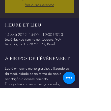
Ver outros eventos
Heure et lieu
14 août 2022, 15:00 – 19:00 UTC−3
Luziânia, Rua sem nome. Quadra: 90 -
Luziânia, GO, 72859-899, Brasil
À propos de l'événement
Este é um atendimento gratuito, utilizando se 
da mediunidade como forma de apoio, 
orientação e aconselhamento. 
É obrigatório trazer um maço de vela, 
qualquer cor, para passar pela consulta. 
Chegar no horario correto para ter direito ao 
passe e limpeza energetica.
Proibido filmagens ou registros sem expressa 
autorização.