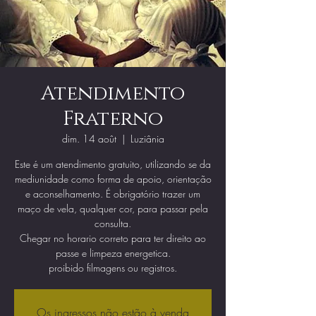
Atendimento
Fraterno
dim. 14 août
  |  
Luziânia
Este é um atendimento gratuito, utilizando se da
mediunidade como forma de apoio, orientação
e aconselhamento. É obrigatório trazer um
maço de vela, qualquer cor, para passar pela
consulta.
Chegar no horario correto para ter direito ao
passe e limpeza energetica.
proibido filmagens ou registros.
Os ingressos não estão à venda