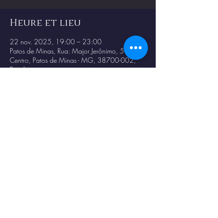
Heure et lieu
22 nov. 2025, 19:00 – 23:00
Patos de Minas, Rua: Major Jerônimo, 59 -
Centro, Patos de Minas - MG, 38700-002,
Brasil
Partager cet événement
© 2023 por
Magno
Constantino
.