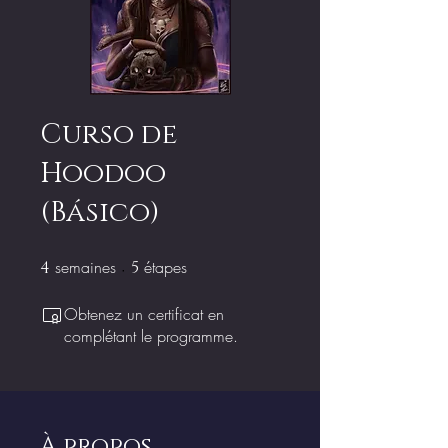
Curso de
Hoodoo
(Básico)
semaines
4 semaines
étapes
5 étapes
4
5
Obtenez un certificat en
complétant le programme.
À propos