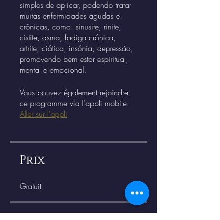
simples de aplicar, podendo tratar
muitas enfermidades agudas e
crônicas, como: sinusite, rinite,
cistite, asma, fadiga crónica,
artrite, ciática, insónia, depressão,
promovendo bem estar espiritual,
Vous pouvez également rejoindre
ce programme via l'appli mobile.
Aller sur l'appli
Prix
Gratuit