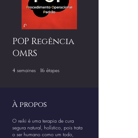
POP Regência
OMRS
semaines
4 semaines
étapes
16 étapes
4
16
À propos
O reiki é uma terapia de cura
segura natural, holístico, pois trata
o ser humano como um todo,