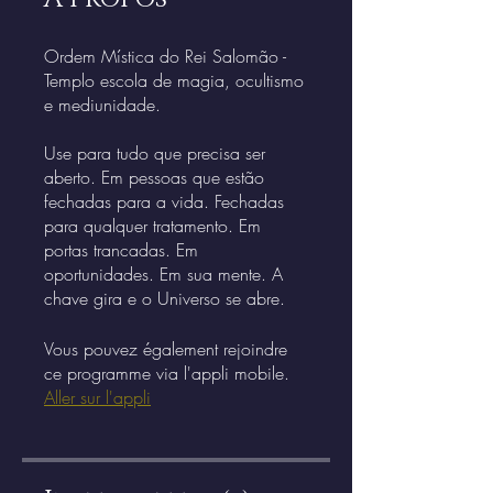
Ordem Mística do Rei Salomão -
Templo escola de magia, ocultismo
e mediunidade.
Use para tudo que precisa ser
aberto. Em pessoas que estão
fechadas para a vida. Fechadas
para qualquer tratamento. Em
portas trancadas. Em
oportunidades. Em sua mente. A
chave gira e o Universo se abre.
Vous pouvez également rejoindre
ce programme via l'appli mobile.
Aller sur l'appli