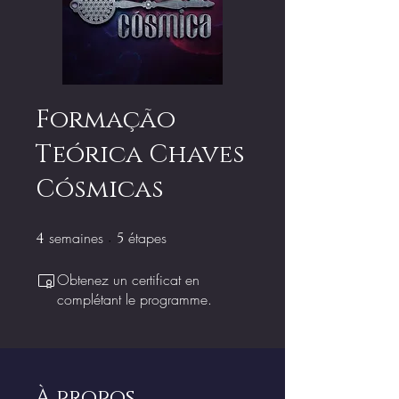
Formação
Teórica Chaves
Cósmicas
semaines
4 semaines
étapes
5 étapes
4
5
Obtenez un certificat en
complétant le programme.
À propos