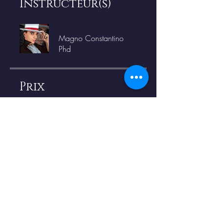
Instructeur(s)
Magno Constantino
Phd
Prix
Gratuit
Partager
Demander à participer