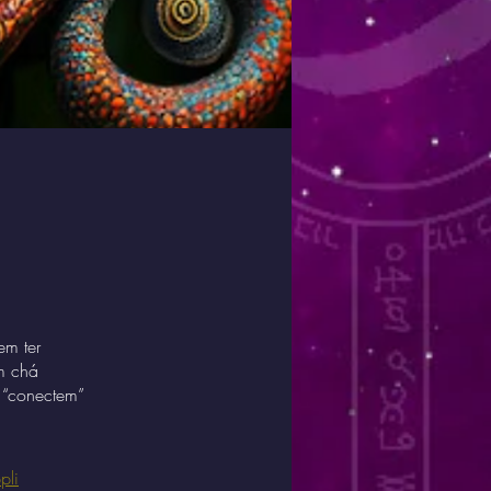
em ter
um chá
o “conectem”
pli