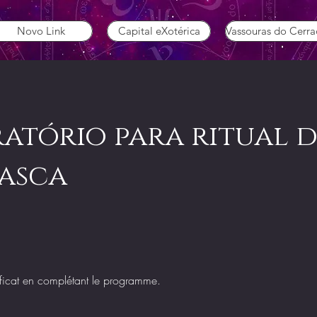
Novo Link
Capital eXotérica
Vassouras do Cerr
atório para ritual d
asca
ficat en complétant le programme.