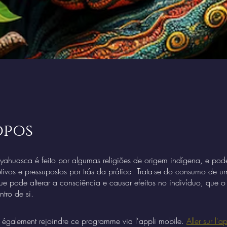
opos
ayahuasca é feito por algumas religiões de origem indígena, e pod
etivos e pressupostos por trás da prática. Trata-se do consumo de 
e pode alterar a consciência e causar efeitos no indivíduo, que 
tro de si.
également rejoindre ce programme via l'appli mobile.
Aller sur l'ap