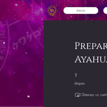
Início
Prepar
Ayahu
3 étapes
3
étapes
Obtenez un certi