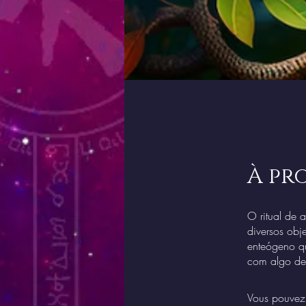
À pr
O ritual de 
diversos obj
enteógeno qu
com algo den
Vous pouvez 