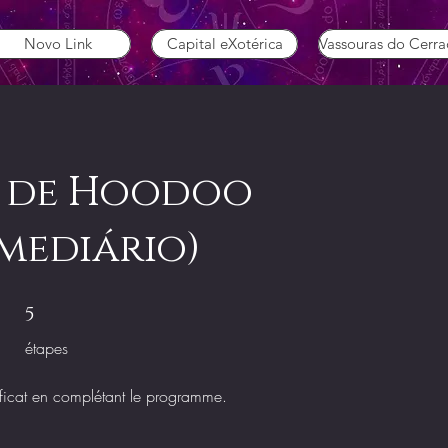
Novo Link
Capital eXotérica
Vassouras do Cerr
 de Hoodoo
mediário)
5 étapes
5
étapes
ficat en complétant le programme.